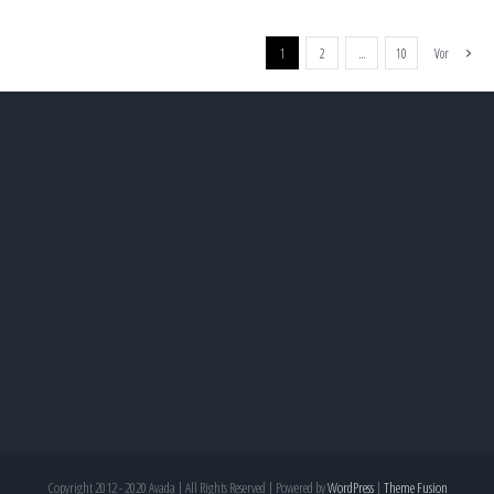
1
2
…
10
Vor
Copyright 2012 - 2020 Avada | All Rights Reserved | Powered by
WordPress
|
Theme Fusion