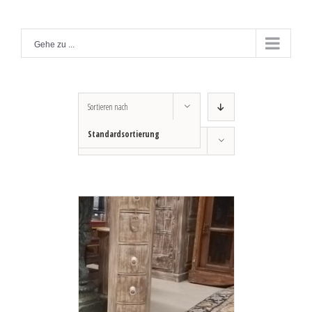
Zum
Inhalt
Gehe zu ...
springen
Sortieren nach
Standardsortierung
Zeige
12 Produkte