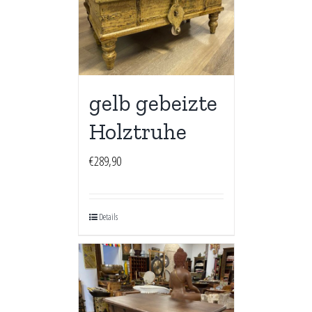
gelb gebeizte
Holztruhe
€
289,90
Details