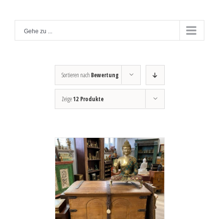
Zum
Inhalt
Gehe zu ...
springen
Sortieren nach
Bewertung
Zeige
12 Produkte