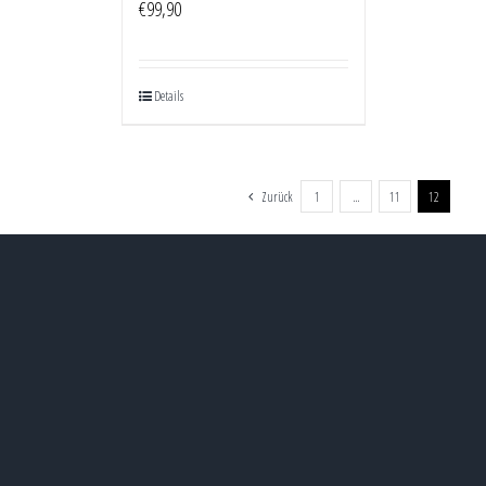
€
99,90
Details
Zurück
1
…
11
12